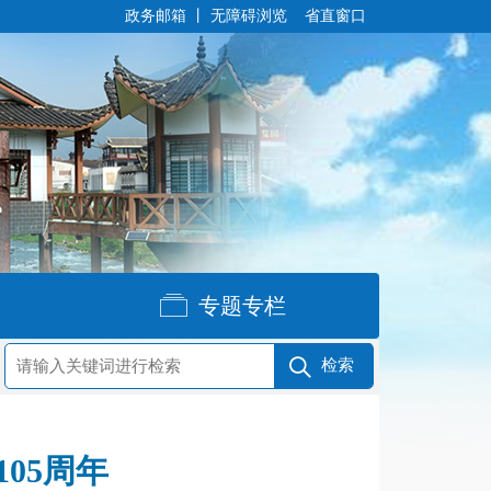
政务邮箱
丨
无障碍浏览
省直窗口
专题专栏
05周年