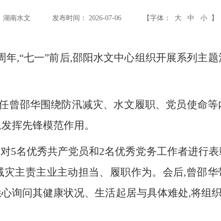
湖南水文
发布时间： 2026-07-06
【字体：
大
中
小
】
5周年,“七一”前后,邵阳水文中心组织开展系列主
、主任曾邵华围绕防汛减灾、水文履职、党员使命等
上发挥先锋模范作用。
会,对5名优秀共产党员和2名优秀党务工作者进行
减灾主责主业主动担当、履职作为。会后,曾邵华带
悉心询问其健康状况、生活起居与具体难处,将组