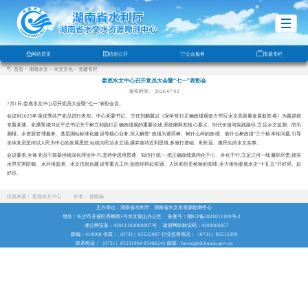
网站首页
信息公开
公众服务
专题专栏
首页
>
湖南水文
>
水文文化
>
党建专栏
娄底水文中心召开党员大会暨“七一”表彰会
发布时间： 2026-07-02
7月1日,娄底水文中心召开党员大会暨“七一”表彰会议
。
会议
对
2025年度优秀共产党员进行表彰。
中心党委书记、主任刘鹏翼以《深学笃行正确政绩观
奋力书写水文高质量发展新答卷》为题讲授
专题党课。党课围绕习近平总书记关于树立和践行正确政绩观的重要论述,系统阐释其核心要义、时代价值与实践路径,立足水文监测、防汛
测报、水资源管理服务、基层测站标准化建设等核心业务,深入解答
“政绩为谁而树、树什么样的政绩、靠什么树政绩”三个根本性问题,引导
全体党员
坚
持
以人民为中心
的
发展思想,
站稳为民治水立场,摒弃急功近利思维,多做打基础、利长远
、
惠民生
的水文实事。
会议要求,全体党员干部要持续深化理论学习,坚持学思用贯通、知信行统一,把正确政绩观内化于心、外化于行,立足江河一线履职尽责,抓实
水旱灾害防御、水环境监测、水文信息化建设等重点工作,创造经得起实践、人民和历史检验的实绩,全力推动娄底水文
“十五五”
开好局、起
好步。
信息来源：
娄底水文中心
作者：
曾晓杨
主办单位：湖南省水利厅、湖南省水文水资源勘测中心
地址：长沙市开福区秀峰路1号水文母山办公区
备案号：湘ICP备2021011100号-2
湘公网安备：43011102000007号
政府网站标识码：4300000057
邮编：410008 传真：（0731）85532987 行业监督电话：（0731）85515399
联系电话：（0731）85531964 85486242 邮箱：hnswj@slt.hunan.gov.cn